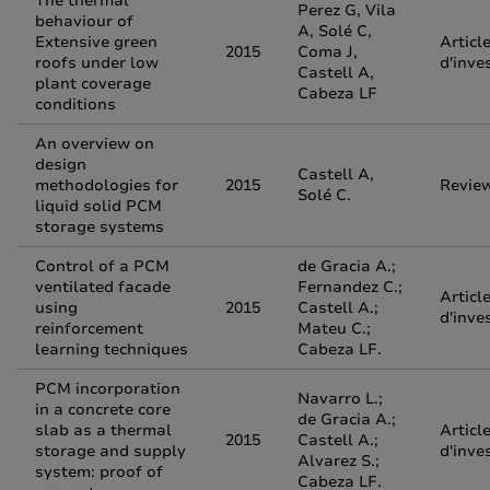
The thermal
Perez G, Vila
behaviour of
A, Solé C,
Extensive green
Articl
2015
Coma J,
roofs under low
d'inve
Castell A,
plant coverage
Cabeza LF
conditions
An overview on
design
Castell A,
methodologies for
2015
Revie
Solé C.
liquid solid PCM
storage systems
Control of a PCM
de Gracia A.;
ventilated facade
Fernandez C.;
Articl
using
2015
Castell A.;
d'inve
reinforcement
Mateu C.;
learning techniques
Cabeza LF.
PCM incorporation
Navarro L.;
in a concrete core
de Gracia A.;
slab as a thermal
Articl
2015
Castell A.;
storage and supply
d'inve
Alvarez S.;
system: proof of
Cabeza LF.