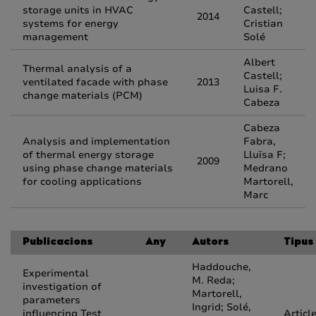
storage units in HVAC
Castell;
2014
systems for energy
Cristian
management
Solé
Albert
Thermal analysis of a
Castell;
ventilated facade with phase
2013
Luisa F.
change materials (PCM)
Cabeza
Cabeza
Analysis and implementation
Fabra,
of thermal energy storage
Lluïsa F;
2009
using phase change materials
Medrano
for cooling applications
Martorell,
Marc
Publicacions
Any
Autors
Tipus
Haddouche,
Experimental
M. Reda;
investigation of
Martorell,
parameters
Ingrid; Solé,
influencing Test
Articl