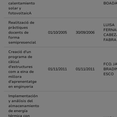
calentamiento
BOAD
solar y
fotovoltaicA
Realització de
LUISA
pràctiques
FERNA
docents de
01/10/2005
30/09/2006
CABEZ
forma
FABRA
semipresencial
Creació d'un
programa de
càlcul
FCO. J
d'estructures
01/11/2011
01/11/2011
BRADI
com a eina de
ESCO
millora
d'aprenentatge
en enginyeria
Implementación
y análisis del
almacenamiento
de energía
térmica con