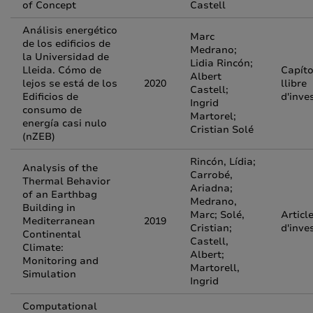
of Concept
Castell
Análisis energético
Marc
de los edificios de
Medrano;
la Universidad de
Lidia Rincón;
Lleida. Cómo de
Capíto
Albert
lejos se está de los
2020
llibre
Castell;
Edificios de
d'inve
Ingrid
consumo de
Martorel;
energía casi nulo
Cristian Solé
(nZEB)
Rincón, Lídia;
Analysis of the
Carrobé,
Thermal Behavior
Ariadna;
of an Earthbag
Medrano,
Building in
Marc; Solé,
Articl
Mediterranean
2019
Cristian;
d'inve
Continental
Castell,
Climate:
Albert;
Monitoring and
Martorell,
Simulation
Ingrid
Computational