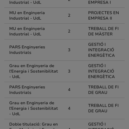
Industrial - UdL
EMPRESA I
MU en Enginyeria
PROJECTES EN
2
Industrial - UdL
EMPRESA II
MU en Enginyeria
TREBALL DE FI
2
Industrial - UdL
DE MÀSTER
GESTIÓ I
PARS Enginyeries
3
INTEGRACIÓ
Industrials
ENERGÈTICA
Grau en Enginyeria de
GESTIÓ I
l'Energia i Sostenibilitat
3
INTEGRACIÓ
- UdL
ENERGÈTICA
PARS Enginyeries
TREBALL DE FI
4
Industrials
DE GRAU
Grau en Enginyeria de
TREBALL DE FI
l'Energia i Sostenibilitat
4
DE GRAU
- UdL
Doble titulació: Grau en
GESTIÓ I