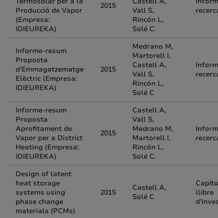
Termosolar per a la
Castell A,
Inform
2015
Producció de Vapor
Vall S,
recerc
(Empresa:
Rincón L,
IDIEUREKA)
Solé C.
Medrano M,
Informe-resum
Martorell I,
Proposta
Castell A,
Inform
d'Emmagatzematge
2015
Vall S,
recerc
Elèctric (Empresa:
Rincón L,
IDIEUREKA)
Solé C
Informe-resum
Castell A,
Proposta
Vall S,
Aprofitament de
Medrano M,
Inform
2015
Vapor per a District
Martorell I,
recerc
Heating (Empresa:
Rincón L,
IDIEUREKA)
Solé C.
Design of latent
heat storage
Capíto
Castell A,
systems using
2015
llibre
Solé C
phase change
d'inve
materials (PCMs)