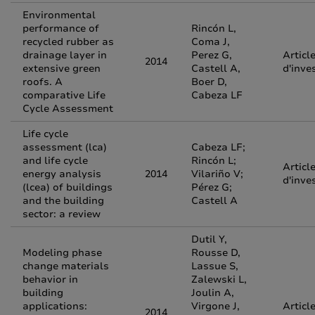
Environmental
performance of
Rincón L,
recycled rubber as
Coma J,
drainage layer in
Perez G,
Articl
2014
extensive green
Castell A,
d'inve
roofs. A
Boer D,
comparative Life
Cabeza LF
Cycle Assessment
Life cycle
assessment (lca)
Cabeza LF;
and life cycle
Rincón L;
Articl
energy analysis
2014
Vilariño V;
d'inve
(lcea) of buildings
Pérez G;
and the building
Castell A
sector: a review
Dutil Y,
Modeling phase
Rousse D,
change materials
Lassue S,
behavior in
Zalewski L,
building
Joulin A,
applications:
Virgone J,
Articl
2014