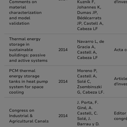
Comments on
Kuznik F,
d'inve
material
Johannes K,
characterization
Dumas JP,
and model
Bédécarrats
validation
JP, Castell A,
Cabeza LF
Thermal energy
Navarro L, de
storage in
Gracia A,
sustainable
2014
Acta 
Castell A,
buildings: passive
Cabeza LF
and active systems
PCM thermal
Moreno P,
energy storage
Castell A,
Articl
tanks in heat pump
2014
Solé C,
d'inve
system for space
Zsembinszki
cooling
G, Cabeza LF.
J. Porta, F.
Giné, A.
Congress on
Castell, C.
Editor
Industrial &
2014
Solé, J.
congr
Agricultural Canals
Barrau y D.