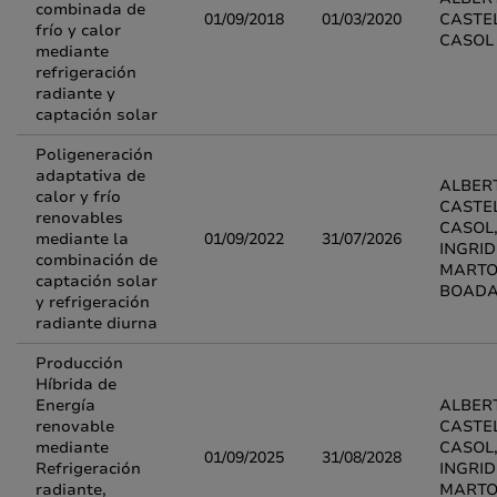
combinada de
01/09/2018
01/03/2020
CASTE
frío y calor
CASOL
mediante
refrigeración
radiante y
captación solar
Poligeneración
adaptativa de
ALBER
calor y frío
CASTE
renovables
CASOL
mediante la
01/09/2022
31/07/2026
INGRID
combinación de
MARTO
captación solar
BOAD
y refrigeración
radiante diurna
Producción
Híbrida de
Energía
ALBER
renovable
CASTE
mediante
CASOL
01/09/2025
31/08/2028
Refrigeración
INGRID
radiante,
MARTO