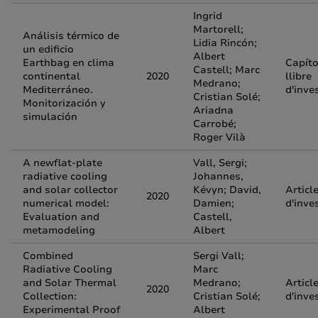
Ingrid
Martorell;
Análisis térmico de
Lidia Rincón;
un edificio
Albert
Earthbag en clima
Capíto
Castell; Marc
continental
2020
llibre
Medrano;
Mediterráneo.
d'inve
Cristian Solé;
Monitorización y
Ariadna
simulación
Carrobé;
Roger Vilà
A newflat-plate
Vall, Sergi;
radiative cooling
Johannes,
and solar collector
Kévyn; David,
Articl
2020
numerical model:
Damien;
d'inve
Evaluation and
Castell,
metamodeling
Albert
Combined
Sergi Vall;
Radiative Cooling
Marc
and Solar Thermal
Medrano;
Articl
2020
Collection:
Cristian Solé;
d'inve
Experimental Proof
Albert