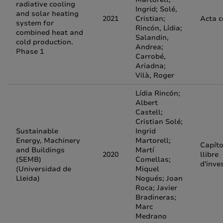
radiative cooling
Ingrid; Solé,
and solar heating
2021
Cristian;
Acta 
system for
Rincón, Lídia;
combined heat and
Salandin,
cold production.
Andrea;
Phase 1
Carrobé,
Ariadna;
Vilà, Roger
Lídia Rincón;
Albert
Castell;
Cristian Solé;
Sustainable
Ingrid
Energy, Machinery
Martorell;
Capíto
and Buildings
Martí
2020
llibre
(SEMB)
Comellas;
d'inve
(Universidad de
Miquel
Lleida)
Nogués; Joan
Roca; Javier
Bradineras;
Marc
Medrano