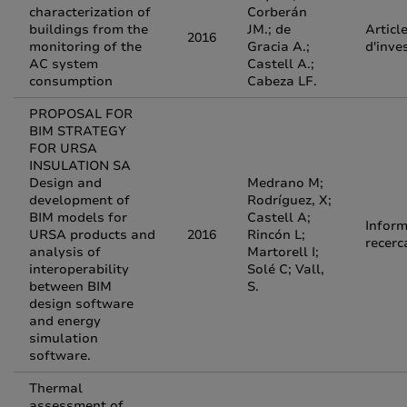
characterization of
Corberán
buildings from the
JM.; de
Articl
2016
monitoring of the
Gracia A.;
d'inve
AC system
Castell A.;
consumption
Cabeza LF.
PROPOSAL FOR
BIM STRATEGY
FOR URSA
INSULATION SA
Design and
Medrano M;
development of
Rodríguez, X;
BIM models for
Castell A;
Inform
URSA products and
2016
Rincón L;
recerc
analysis of
Martorell I;
interoperability
Solé C; Vall,
between BIM
S.
design software
and energy
simulation
software.
Thermal
assessment of