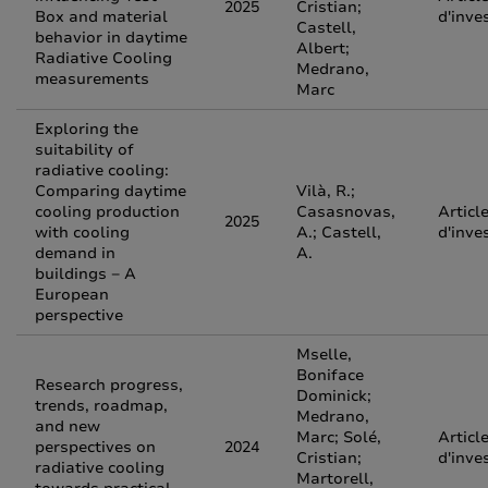
2025
Cristian;
Box and material
d'inve
Castell,
behavior in daytime
Albert;
Radiative Cooling
Medrano,
measurements
Marc
Exploring the
suitability of
radiative cooling:
Comparing daytime
Vilà, R.;
cooling production
Casasnovas,
Articl
2025
with cooling
A.; Castell,
d'inve
demand in
A.
buildings − A
European
perspective
Mselle,
Boniface
Research progress,
Dominick;
trends, roadmap,
Medrano,
and new
Marc; Solé,
Articl
perspectives on
2024
Cristian;
d'inve
radiative cooling
Martorell,