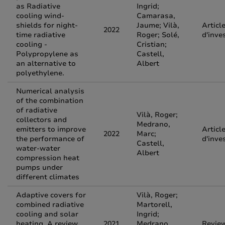
as Radiative
Ingrid;
cooling wind-
Camarasa,
shields for night-
Jaume; Vilà,
Articl
2022
time radiative
Roger; Solé,
d'inve
cooling -
Cristian;
Polypropylene as
Castell,
an alternative to
Albert
polyethylene.
Numerical analysis
of the combination
of radiative
Vilà, Roger;
collectors and
Medrano,
emitters to improve
Articl
2022
Marc;
the performance of
d'inve
Castell,
water-water
Albert
compression heat
pumps under
different climates
Adaptive covers for
Vilà, Roger;
combined radiative
Martorell,
cooling and solar
Ingrid;
heating. A review
2021
Medrano,
Revie