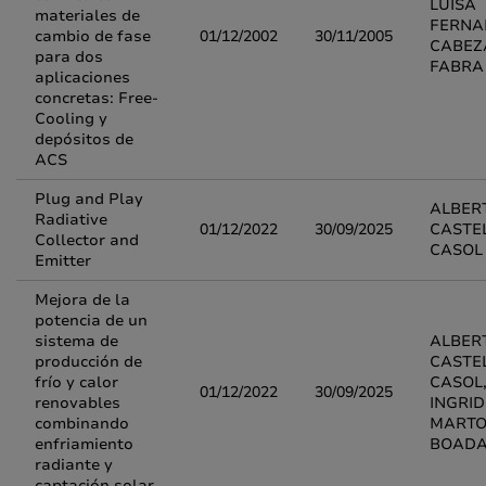
LUISA
materiales de
FERNA
cambio de fase
01/12/2002
30/11/2005
CABEZ
para dos
FABRA
aplicaciones
concretas: Free-
Cooling y
depósitos de
ACS
Plug and Play
ALBER
Radiative
01/12/2022
30/09/2025
CASTE
Collector and
CASOL
Emitter
Mejora de la
potencia de un
sistema de
ALBER
producción de
CASTE
frío y calor
CASOL
01/12/2022
30/09/2025
renovables
INGRID
combinando
MARTO
enfriamiento
BOAD
radiante y
captación solar