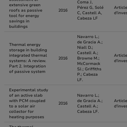
Coma J,
extensive green
Pérez G, Solé
Articl
roofs as passive
2016
C, Castell A,
d'inve
tool for energy
Cabeza LF
savings in
buildings
Navarro L.;
de Gracia A.;
Thermal energy
Niall D.;
storage in building
Castell A.;
integrated thermal
Articl
2016
Browne M.;
systems: A review.
d'inve
McCormack
Part 2. Integration
SJ.; Griffiths
of passive system
P.; Cabeza
LF.
Experimental study
of an active slab
Navarro L.;
with PCM coupled
de Gracia A.;
Articl
2016
to a solar air
Castell A.;
d'inve
collector for
Cabeza LF.
heating purposes