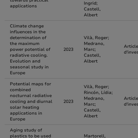
towards practical
Ingrid;
applications
Castell,
Albert
Climate change
influences in the
determination of
Vilà, Roger;
the maximum
Medrano,
Articl
power potential of
2023
Marc;
d'inve
radiative cooling.
Castell,
Evolution and
Albert
seasonal study in
Europe
Potential maps for
Vilà, Roger;
combined
Rincón, Lídia;
nocturnal radiative
Medrano,
Articl
cooling and diurnal
2023
Marc;
d'inve
solar heating
Castell,
applications in
Albert
Europe
Aging study of
plastics to be used
Martorell,