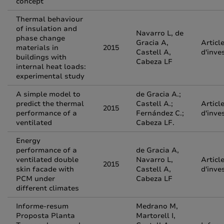
concept
Thermal behaviour
of insulation and
Navarro L, de
phase change
Gracia A,
Articl
materials in
2015
Castell A,
d'inve
buildings with
Cabeza LF
internal heat loads:
experimental study
A simple model to
de Gracia A.;
predict the thermal
Castell A.;
Articl
2015
performance of a
Fernández C.;
d'inve
ventilated
Cabeza LF.
Energy
performance of a
de Gracia A,
ventilated double
Navarro L,
Articl
2015
skin facade with
Castell A,
d'inve
PCM under
Cabeza LF
different climates
Informe-resum
Medrano M,
Proposta Planta
Martorell I,