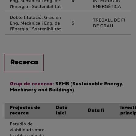
Eng. Mecànica i Eng. de
4
INTEGRACIÓ
l'Energia i Sostenibilitat
ENERGÈTICA
Doble titulació: Grau en
TREBALL DE FI
Eng. Mecànica i Eng. de
5
DE GRAU
l'Energia i Sostenibilitat
Recerca
Grup de recerca:
SEMB (Sustainable Energy,
Machinery and Buildings)
Projectes de
Data
Invest
Data fi
recerca
inici
princi
Estudio de
viabilidad sobre
la utilización de