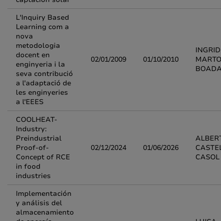
L'Inquiry Based
Learning com a
nova
metodologia
INGRID
docent en
02/01/2009
01/10/2010
MARTO
enginyeria i la
BOAD
seva contribució
a l'adaptació de
les enginyeries
a l'EEES
COOLHEAT-
Industry:
Preindustrial
ALBER
Proof-of-
02/12/2024
01/06/2026
CASTE
Concept of RCE
CASOL
in food
industries
Implementación
y análisis del
almacenamiento