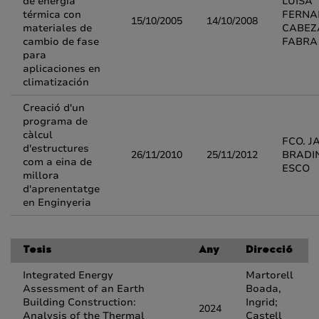
de energía
LUISA
térmica con
FERNA
15/10/2005
14/10/2008
materiales de
CABEZ
cambio de fase
FABRA
para
aplicaciones en
climatización
Creació d'un
programa de
càlcul
FCO. J
d'estructures
26/11/2010
25/11/2012
BRADI
com a eina de
ESCO
millora
d'aprenentatge
en Enginyeria
Tesis
Any
Direcció
Integrated Energy
Martorell
Assessment of an Earth
Boada,
Building Construction:
Ingrid;
2024
Analysis of the Thermal
Castell