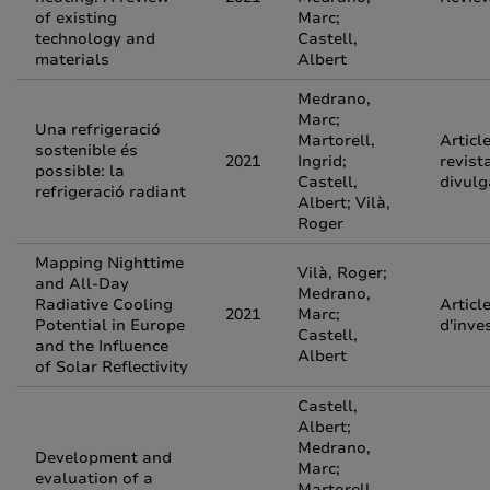
of existing
Marc;
technology and
Castell,
materials
Albert
Medrano,
Marc;
Una refrigeració
Martorell,
Articl
sostenible és
2021
Ingrid;
revist
possible: la
Castell,
divulg
refrigeració radiant
Albert; Vilà,
Roger
Mapping Nighttime
Vilà, Roger;
and All-Day
Medrano,
Radiative Cooling
Articl
2021
Marc;
Potential in Europe
d'inve
Castell,
and the Influence
Albert
of Solar Reflectivity
Castell,
Albert;
Medrano,
Development and
Marc;
evaluation of a
Martorell,