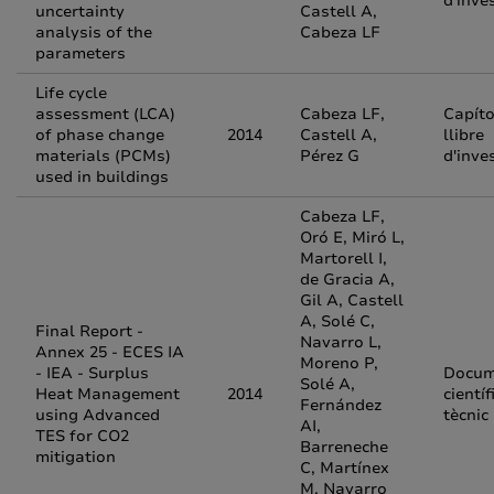
d'inve
uncertainty
Castell A,
analysis of the
Cabeza LF
parameters
Life cycle
assessment (LCA)
Cabeza LF,
Capíto
of phase change
2014
Castell A,
llibre
materials (PCMs)
Pérez G
d'inve
used in buildings
Cabeza LF,
Oró E, Miró L,
Martorell I,
de Gracia A,
Gil A, Castell
A, Solé C,
Final Report -
Navarro L,
Annex 25 - ECES IA
Moreno P,
- IEA - Surplus
Docum
Solé A,
Heat Management
2014
científ
Fernández
using Advanced
tècnic
AI,
TES for CO2
Barreneche
mitigation
C, Martínex
M, Navarro