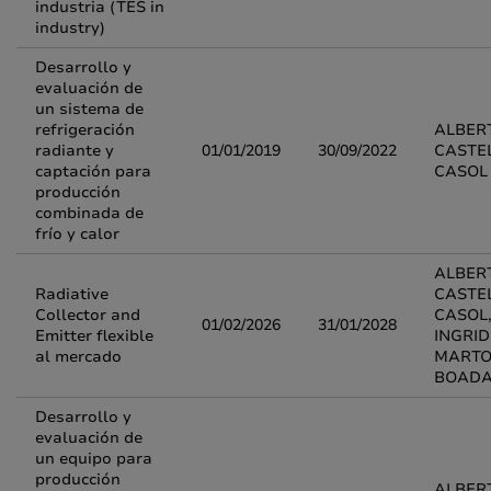
industria (TES in
industry)
Desarrollo y
evaluación de
un sistema de
refrigeración
ALBER
radiante y
01/01/2019
30/09/2022
CASTE
captación para
CASOL
producción
combinada de
frío y calor
ALBER
Radiative
CASTE
Collector and
CASOL
01/02/2026
31/01/2028
Emitter flexible
INGRID
al mercado
MARTO
BOAD
Desarrollo y
evaluación de
un equipo para
producción
ALBER