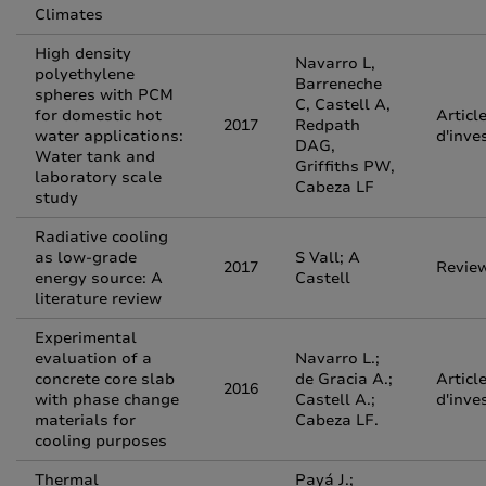
Climates
High density
Navarro L,
polyethylene
Barreneche
spheres with PCM
C, Castell A,
for domestic hot
Articl
2017
Redpath
water applications:
d'inve
DAG,
Water tank and
Griffiths PW,
laboratory scale
Cabeza LF
study
Radiative cooling
as low-grade
S Vall; A
2017
Revie
energy source: A
Castell
literature review
Experimental
evaluation of a
Navarro L.;
concrete core slab
de Gracia A.;
Articl
2016
with phase change
Castell A.;
d'inve
materials for
Cabeza LF.
cooling purposes
Thermal
Payá J.;