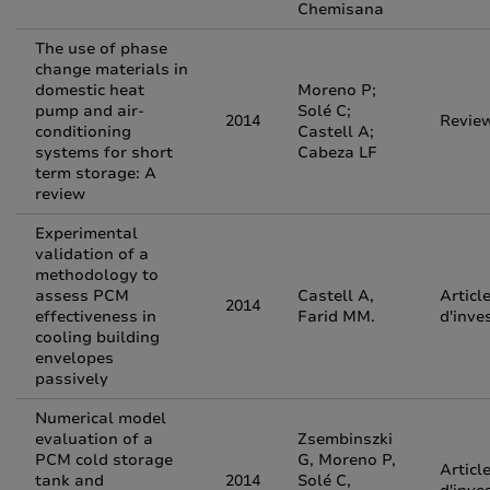
Chemisana
The use of phase
change materials in
domestic heat
Moreno P;
pump and air-
Solé C;
2014
Revie
conditioning
Castell A;
systems for short
Cabeza LF
term storage: A
review
Experimental
validation of a
methodology to
assess PCM
Castell A,
Articl
2014
effectiveness in
Farid MM.
d'inve
cooling building
envelopes
passively
Numerical model
evaluation of a
Zsembinszki
PCM cold storage
G, Moreno P,
Articl
tank and
2014
Solé C,