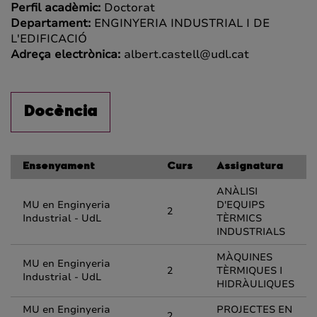
Perfil acadèmic:
Doctorat
Departament:
ENGINYERIA INDUSTRIAL I DE
L'EDIFICACIÓ
Adreça electrònica:
albert.castell@udl.cat
Docència
Ensenyament
Curs
Assignatura
ANÀLISI
MU en Enginyeria
D'EQUIPS
2
Industrial - UdL
TÈRMICS
INDUSTRIALS
MÀQUINES
MU en Enginyeria
2
TÈRMIQUES I
Industrial - UdL
HIDRÀULIQUES
MU en Enginyeria
PROJECTES EN
2