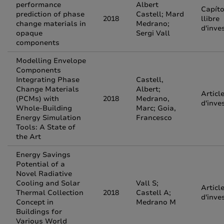
performance
Albert
Capíto
prediction of phase
Castell; Mard
2018
llibre
change materials in
Medrano;
d'inve
opaque
Sergi Vall
components
Modelling Envelope
Components
Integrating Phase
Castell,
Change Materials
Albert;
Articl
(PCMs) with
2018
Medrano,
d'inve
Whole-Building
Marc; Goia,
Energy Simulation
Francesco
Tools: A State of
the Art
Energy Savings
Potential of a
Novel Radiative
Cooling and Solar
Vall S;
Articl
Thermal Collection
2018
Castell A;
d'inve
Concept in
Medrano M
Buildings for
Various World