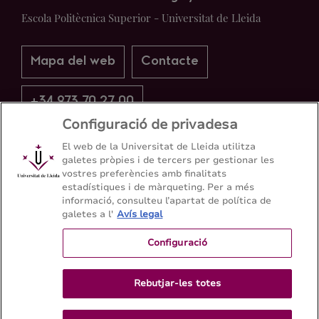
Escola Politècnica Superior - Universitat de Lleida
Mapa del web
Contacte
+34 973 70 27 00
Configuració de privadesa
El web de la Universitat de Lleida utilitza
galetes pròpies i de tercers per gestionar les
vostres preferències amb finalitats
estadístiques i de màrqueting. Per a més
informació, consulteu l’apartat de política de
galetes a l'
Avís legal
Configuració
Rebutjar-les totes