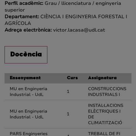
Perfil acadèmic:
Grau / llicenciatura / enginyeria
superior
Departament:
CIÈNCIA I ENGINYERIA FORESTAL I
AGRÍCOLA
Adreça electrònica:
victor.lacasa@udl.cat
Docència
Ensenyament
Curs
Assignatura
MU en Enginyeria
CONSTRUCCIONS
1
Industrial - UdL
INDUSTRIALS I
INSTAL·LACIONS
MU en Enginyeria
ELÈCTRIQUES I
1
Industrial - UdL
DE
CLIMATITZACIÓ
PARS Enginyeries
TREBALL DE FI