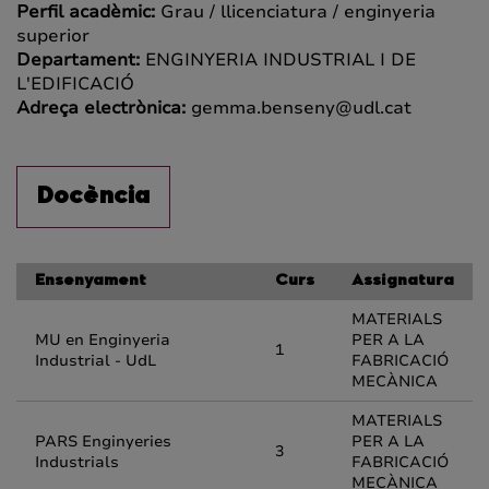
Perfil acadèmic:
Grau / llicenciatura / enginyeria
superior
Departament:
ENGINYERIA INDUSTRIAL I DE
L'EDIFICACIÓ
Adreça electrònica:
gemma.benseny@udl.cat
Docència
Ensenyament
Curs
Assignatura
MATERIALS
MU en Enginyeria
PER A LA
1
Industrial - UdL
FABRICACIÓ
MECÀNICA
MATERIALS
PARS Enginyeries
PER A LA
3
Industrials
FABRICACIÓ
MECÀNICA