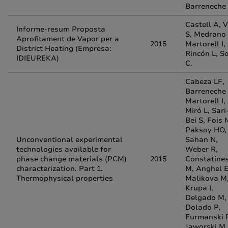
Barreneche
Castell A, V
Informe-resum Proposta
S, Medrano
Aprofitament de Vapor per a
2015
Martorell I,
District Heating (Empresa:
Rincón L, S
IDIEUREKA)
C.
Cabeza LF,
Barreneche 
Martorell I,
Miró L, Sari
Bei S, Fois 
Paksoy HO,
Unconventional experimental
Sahan N,
technologies available for
Weber R,
phase change materials (PCM)
2015
Constatine
characterization. Part 1.
M, Anghel 
Thermophysical properties
Malikova M
Krupa I,
Delgado M,
Dolado P,
Furmanski 
Jaworski M,