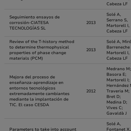
Cabeza LF
Solé A,
Seguimiento ensayos de
Serrano S,
corrosión-CIATESA
2013
Martorell I,
TECNOLOGÍAS SL
Cabeza LF
Review of the T-history method
Solé A, Miró
to determine thermophysical
Barreneche 
2013
properties of phase change
Martorell I,
materials (PCM)
Cabeza LF
Medrano M;
Basora E;
Mejora del proceso de
Martorell I;
enseñanza-aprendizaje en
Hernández 
entornos tecnológicos
2012
Traveria M;
extremadamente cambiantes
Bret D;
mediante la implantación de
Medina D;
TIC. El caso CESDA
Vives C;
Gavaldà J
Solé A,
Parameters to take into account
Fontanet X,