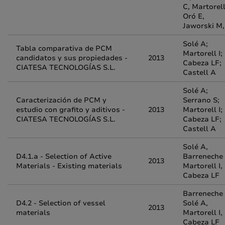
C, Martorell
Oró E,
Jaworski M,
Solé A;
Tabla comparativa de PCM
Martorell I;
candidatos y sus propiedades -
2013
Cabeza LF;
CIATESA TECNOLOGÍAS S.L.
Castell A
Solé A;
Caracterización de PCM y
Serrano S;
estudio con grafito y aditivos -
2013
Martorell I;
CIATESA TECNOLOGÍAS S.L.
Cabeza LF;
Castell A
Solé A,
D4.1.a - Selection of Active
Barreneche 
2013
Materials - Existing materials
Martorell I,
Cabeza LF
Barreneche 
D4.2 - Selection of vessel
Solé A,
2013
materials
Martorell I,
Cabeza LF