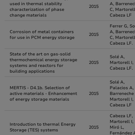
used in thermal stability
A, Barrenec
2015
characterization of phase
C, Martorell
change materials
Cabeza LF
Ferrer G, So
Corrosion of metal containers
A, Barrenec
2015
for use in PCM energy storage
C, Martorell
Cabeza LF.
State of the art on gas-solid
Solé A,
thermochemical energy storage
2015
Martorell I,
systems and reactors for
Cabeza LF.
building applications
Solé A,
MERTIS - D4.1b. Selection of
Palacios A,
active materials - Enhancement
2015
Barreneche 
of energy storage materials
Martorell I,
Cabeza LF
Cabeza LF,
Martorell I,
Introduction to thermal Energy
2015
Miró L,
Storage (TES) systems
Fernández A