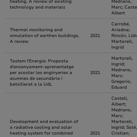
heating. A review of existing
Medrano,
technology and materials
Marc; Castel
Albert
Carrobé,
Thermal monitoring and
Ariadna;
simulation of earthen buildings.
2021
Rincón, Lídi
A review
Martorell,
Ingrid
Martorell,
Tastem l'Energia: Proposta
Ingrid;
d'ensenyament-aprenentatge
Medrano,
per acostar les enginyeries a
2021
Marc;
alumnes de secundària i
Gregorio,
batxillerat a la UdL
Eduard
Castell,
Albert;
Medrano,
Marc;
Development and evaluation of
Martorell,
a radiative cooling and solar
Ingrid; Solé,
heating system for combined
2021
Cristian;