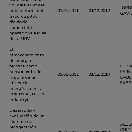
vol dels alumnes
JORD
universitaris del
01/01/2011
31/12/2012
GAVA
Grau de pilot
d'aviació
comercial i
operacions aèries
de la URV
El
almacenamiento
de energía
térmica como
LUIS
herramienta de
FER
01/01/2012
31/12/2014
mejora de la
CABE
eficiencia
FABR
energética en la
industria (TES in
industry)
Desarrollo y
evaluación de un
sistema de
ALBE
refrigeración
ORIO