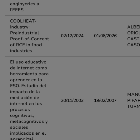
enginyeries a
l'EEES
COOLHEAT-
Industry:
ALBE
Preindustrial
ORIO
02/12/2024
01/06/2026
Proof-of-Concept
CAST
of RCE in food
CASO
industries
El uso educativo
de internet como
herramienta para
aprender en la
ESO. Estudio del
impacto de la
MAN
mediación de
20/11/2003
19/02/2007
PIFA
internet en los
TUR
procesos
cognitivos,
metacognitivos y
sociales
implicados en el
aprendizaj