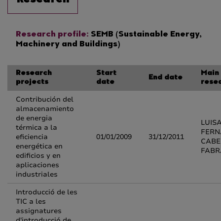
Research profile:
SEMB (Sustainable Energy,
Machinery and Buildings)
Research
Start
Main
End date
projects
date
rese
Contribución del
almacenamiento
de energia
LUIS
térmica a la
FER
eficiencia
01/01/2009
31/12/2011
CABE
energética en
FABR
edificios y en
aplicaciones
industriales
Introducció de les
TIC a les
assignatures
d'introducció de