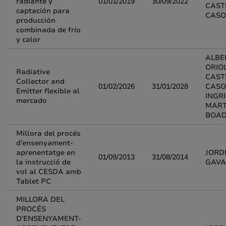
radiante y
01/01/2019
30/09/2022
CAST
captación para
CASO
producción
combinada de frío
y calor
ALBE
ORIO
Radiative
CAST
Collector and
01/02/2026
31/01/2028
CASO
Emitter flexible al
INGR
mercado
MART
BOA
Millora del procés
d’ensenyament-
aprenentatge en
JORD
01/09/2013
31/08/2014
la instrucció de
GAVA
vol al CESDA amb
Tablet PC
MILLORA DEL
PROCÉS
D'ENSENYAMENT-