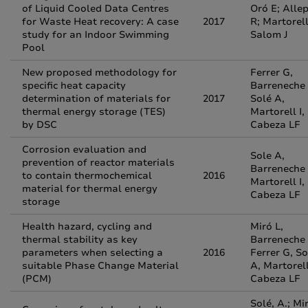
of Liquid Cooled Data Centres
Oró E; Alle
for Waste Heat recovery: A case
2017
R; Martorell
study for an Indoor Swimming
Salom J
Pool
New proposed methodology for
Ferrer G,
specific heat capacity
Barreneche 
determination of materials for
2017
Solé A,
thermal energy storage (TES)
Martorell I,
by DSC
Cabeza LF
Corrosion evaluation and
Sole A,
prevention of reactor materials
Barreneche 
to contain thermochemical
2016
Martorell I,
material for thermal energy
Cabeza LF
storage
Health hazard, cycling and
Miró L,
thermal stability as key
Barreneche 
parameters when selecting a
2016
Ferrer G, So
suitable Phase Change Material
A, Martorell
(PCM)
Cabeza LF
Solé, A.; Mi