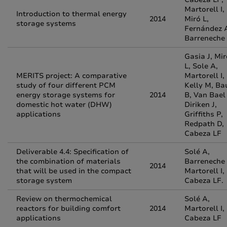
Martorell I,
Introduction to thermal energy
2014
Miró L,
storage systems
Fernández A
Barreneche
Gasia J, Mir
L, Sole A,
MERITS project: A comparative
Martorell I,
study of four different PCM
Kelly M, Ba
energy storage systems for
2014
B, Van Bael 
domestic hot water (DHW)
Diriken J,
applications
Griffiths P,
Redpath D,
Cabeza LF
Deliverable 4.4: Specification of
Solé A,
the combination of materials
Barreneche 
2014
that will be used in the compact
Martorell I,
storage system
Cabeza LF.
Review on thermochemical
Solé A,
reactors for building comfort
2014
Martorell I,
applications
Cabeza LF