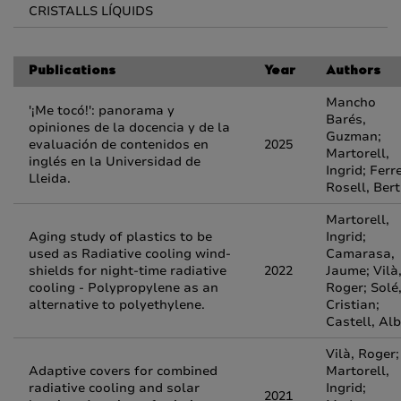
CRISTALLS LÍQUIDS
Publications
Year
Authors
Mancho
'¡Me tocó!': panorama y
Barés,
opiniones de la docencia y de la
Guzman;
evaluación de contenidos en
2025
Martorell,
inglés en la Universidad de
Ingrid; Ferr
Lleida.
Rosell, Ber
Martorell,
Aging study of plastics to be
Ingrid;
used as Radiative cooling wind-
Camarasa,
shields for night-time radiative
2022
Jaume; Vilà
cooling - Polypropylene as an
Roger; Solé
alternative to polyethylene.
Cristian;
Castell, Alb
Vilà, Roger;
Adaptive covers for combined
Martorell,
radiative cooling and solar
Ingrid;
2021