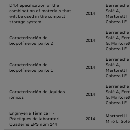
D4.4 Specification of the
Barreneche 
combination of materials that
Solé A,
2014
will be used in the compact
Martorell I,
storage system
Cabeza LF
Barreneche 
Caracterización de
Solé A, Ferr
2014
biopolímeros_parte 2
G, Martorell
Cabeza LF
Barreneche 
Caracterización de
Solé A,
2014
biopolímeros_parte 1
Martorell I,
Cabeza LF
Barreneche 
Caracterización de líquidos
Solé A, Ferr
2014
iónicos
G, Martorell
Cabeza LF
Enginyeria Tèrmica II -
Martorell I;
Pràctiques de laboratori-
2014
Miró L; Solé
Quaderns EPS núm 144