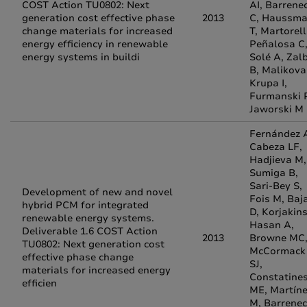
COST Action TU0802: Next
AI, Barrene
generation cost effective phase
2013
C, Haussm
change materials for increased
T, Martorell 
energy efficiency in renewable
Peñalosa C
energy systems in buildi
Solé A, Zal
B, Malikova
Krupa I,
Furmanski 
Jaworski M
Fernández A
Cabeza LF,
Hadjieva M,
Sumiga B,
Sari-Bey S,
Development of new and novel
Fois M, Baj
hybrid PCM for integrated
D, Korjakins
renewable energy systems.
Hasan A,
Deliverable 1.6 COST Action
2013
Browne MC
TU0802: Next generation cost
McCormack
effective phase change
SJ,
materials for increased energy
Constatine
efficien
ME, Martín
M, Barrene