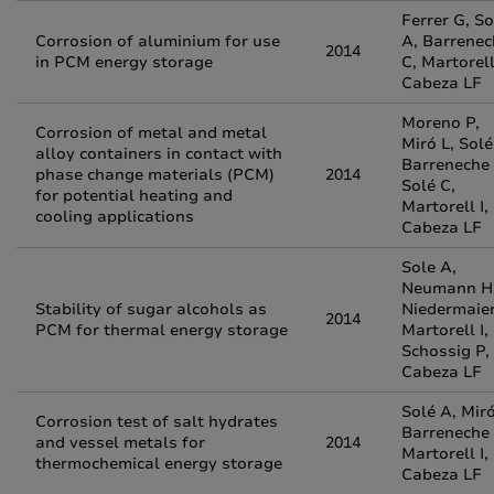
Ferrer G, So
Corrosion of aluminium for use
A, Barrenec
2014
in PCM energy storage
C, Martorell
Cabeza LF
Moreno P,
Corrosion of metal and metal
Miró L, Solé
alloy containers in contact with
Barreneche 
phase change materials (PCM)
2014
Solé C,
for potential heating and
Martorell I,
cooling applications
Cabeza LF
Sole A,
Neumann H
Stability of sugar alcohols as
Niedermaier
2014
PCM for thermal energy storage
Martorell I,
Schossig P,
Cabeza LF
Solé A, Miró
Corrosion test of salt hydrates
Barreneche 
and vessel metals for
2014
Martorell I,
thermochemical energy storage
Cabeza LF