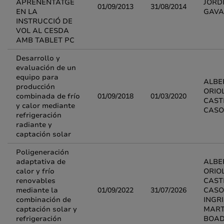
APRENENTATGE
JORD
01/09/2013
31/08/2014
EN LA
GAVA
INSTRUCCIÓ DE
VOL AL CESDA
AMB TABLET PC
Desarrollo y
evaluación de un
equipo para
ALBE
producción
ORIO
combinada de frío
01/09/2018
01/03/2020
CAST
y calor mediante
CASO
refrigeración
radiante y
captación solar
Poligeneración
adaptativa de
ALBE
calor y frío
ORIO
renovables
CAST
mediante la
01/09/2022
31/07/2026
CASO
combinación de
INGR
captación solar y
MART
refrigeración
BOA