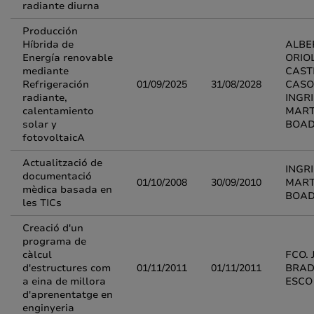
radiante diurna
Producción
Híbrida de
ALBE
Energía renovable
ORIO
mediante
CAST
Refrigeración
01/09/2025
31/08/2028
CASO
radiante,
INGR
calentamiento
MART
solar y
BOA
fotovoltaicA
Actualització de
INGR
documentació
01/10/2008
30/09/2010
MART
mèdica basada en
BOA
les TICs
Creació d'un
programa de
càlcul
FCO. 
d'estructures com
01/11/2011
01/11/2011
BRAD
a eina de millora
ESCO
d'aprenentatge en
enginyeria