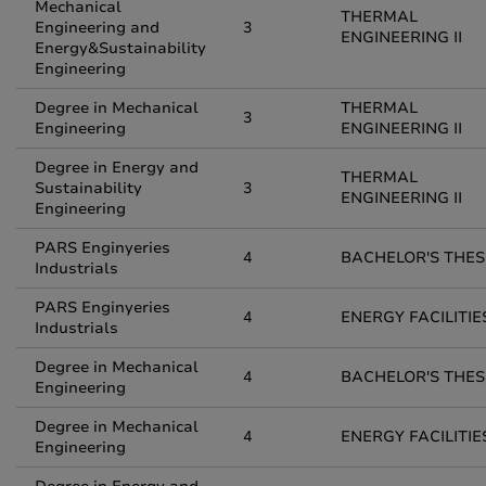
Mechanical
THERMAL
Engineering and
3
ENGINEERING II
Energy&Sustainability
Engineering
Degree in Mechanical
THERMAL
3
Engineering
ENGINEERING II
Degree in Energy and
THERMAL
Sustainability
3
ENGINEERING II
Engineering
PARS Enginyeries
4
BACHELOR'S THES
Industrials
PARS Enginyeries
4
ENERGY FACILITIES
Industrials
Degree in Mechanical
4
BACHELOR'S THES
Engineering
Degree in Mechanical
4
ENERGY FACILITIES
Engineering