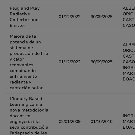
Plug and Play
ALBE
Radiative
ORIO
01/12/2022
30/09/2025
Collector and
CAST
Emitter
CASO
Mejora de la
potencia de un
ALBE
sistema de
ORIO
producción de frío
CAST
y calor
01/12/2022
30/09/2025
CASO
renovables
INGR
combinando
MART
enfriamiento
BOA
radiante y
captación solar
L'Inquiry Based
Learning com a
nova metodologia
docent en
INGR
enginyeria i la
02/01/2009
01/10/2010
MART
seva contribució a
BOA
l'adaptació de les