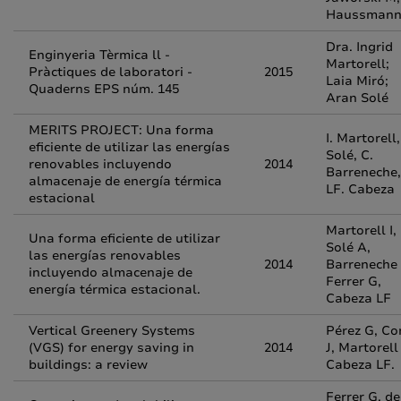
Haussman
Dra. Ingrid
Enginyeria Tèrmica ll -
Martorell;
Pràctiques de laboratori -
2015
Laia Miró;
Quaderns EPS núm. 145
Aran Solé
MERITS PROJECT: Una forma
I. Martorell,
eficiente de utilizar las energías
Solé, C.
renovables incluyendo
2014
Barreneche,
almacenaje de energía térmica
LF. Cabeza
estacional
Martorell I,
Una forma eficiente de utilizar
Solé A,
las energías renovables
2014
Barreneche 
incluyendo almacenaje de
Ferrer G,
energía térmica estacional.
Cabeza LF
Vertical Greenery Systems
Pérez G, C
(VGS) for energy saving in
2014
J, Martorell 
buildings: a review
Cabeza LF.
Ferrer G, de