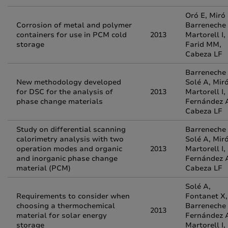
Oró E, Miró 
Corrosion of metal and polymer
Barreneche 
containers for use in PCM cold
2013
Martorell I,
storage
Farid MM,
Cabeza LF
Barreneche 
New methodology developed
Solé A, Miró
for DSC for the analysis of
2013
Martorell I,
phase change materials
Fernández A
Cabeza LF
Study on differential scanning
Barreneche 
calorimetry analysis with two
Solé A, Miró
operation modes and organic
2013
Martorell I,
and inorganic phase change
Fernández A
material (PCM)
Cabeza LF
Solé A,
Requirements to consider when
Fontanet X,
choosing a thermochemical
Barreneche 
2013
material for solar energy
Fernández A
storage
Martorell I,