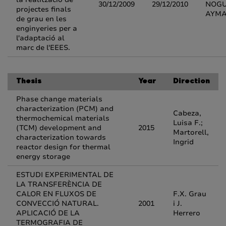
30/12/2009
29/12/2010
NOG
projectes finals
AYMA
de grau en les
enginyeries per a
l'adaptació al
marc de l'EEES.
Thesis
Year
Direction
Phase change materials
characterization (PCM) and
Cabeza,
thermochemical materials
Luisa F.;
(TCM) development and
2015
Martorell,
characterization towards
Ingrid
reactor design for thermal
energy storage
ESTUDI EXPERIMENTAL DE
LA TRANSFERÈNCIA DE
CALOR EN FLUXOS DE
F.X. Grau
CONVECCIÓ NATURAL.
2001
i J.
APLICACIÓ DE LA
Herrero
TERMOGRAFIA DE