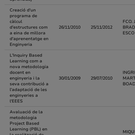
Creació d'un
programa de
càlcul
FCO. 
d'estructures com
26/11/2010
25/11/2012
BRAD
a eina de millora
ESCO
d'aprenentatge en
Enginyeria
L'Inquiry Based
Learning com a
nova metodologia
docent en
INGR
enginyeria i la
30/01/2009
29/07/2010
MART
seva contribució a
BOA
l'adaptació de les
enginyeries a
l'EEES
Avaluació de la
metodologia
Project Based
Learning (PBL) en
MIQU
la realització de