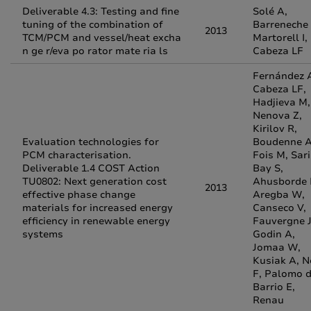
Deliverable 4.3: Testing and fine
Solé A,
tuning of the combination of
Barreneche 
2013
TCM/PCM and vessel/heat excha
Martorell I,
n ge r/eva po rator mate ria ls
Cabeza LF
Fernández A
Cabeza LF,
Hadjieva M,
Nenova Z,
Kirilov R,
Evaluation technologies for
Boudenne A
PCM characterisation.
Fois M, Sari
Deliverable 1.4 COST Action
Bay S,
TU0802: Next generation cost
Ahusborde 
2013
effective phase change
Aregba W,
materials for increased energy
Canseco V,
efficiency in renewable energy
Fauvergne J
systems
Godin A,
Jomaa W,
Kusiak A, N
F, Palomo d
Barrio E,
Renau