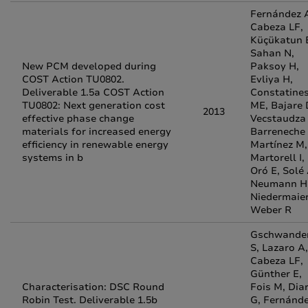
Fernández A
Cabeza LF,
Küçükatun 
Sahan N,
New PCM developed during
Paksoy H,
COST Action TU0802.
Evliya H,
Deliverable 1.5a COST Action
Constatine
TU0802: Next generation cost
ME, Bajare 
2013
effective phase change
Vecstaudza 
materials for increased energy
Barreneche 
efficiency in renewable energy
Martínez M,
systems in b
Martorell I,
Oró E, Solé 
Neumann H
Niedermaier
Weber R
Gschwande
S, Lazaro A,
Cabeza LF,
Günther E,
Characterisation: DSC Round
Fois M, Dia
Robin Test. Deliverable 1.5b
G, Fernánd