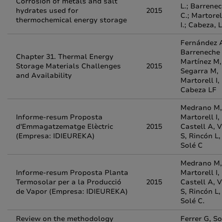
Corrosion of metals and salt
L.; Barrenec
hydrates used for
2015
C.; Martorel
thermochemical energy storage
I.; Cabeza, 
Fernández A
Barreneche 
Chapter 31. Thermal Energy
Martínez M,
Storage Materials Challenges
2015
Segarra M,
and Availability
Martorell I,
Cabeza LF
Medrano M,
Informe-resum Proposta
Martorell I,
d'Emmagatzematge Elèctric
2015
Castell A, V
(Empresa: IDIEUREKA)
S, Rincón L,
Solé C
Medrano M,
Informe-resum Proposta Planta
Martorell I,
Termosolar per a la Producció
2015
Castell A, V
de Vapor (Empresa: IDIEUREKA)
S, Rincón L,
Solé C.
Review on the methodology
Ferrer G, So