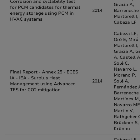
Corrosion and cyclability test
Gracia A,
for PCM candidates for thermal
2014
Barreneche 
energy storage using PCM in
Martorell I,
HVAC systems
Cabeza LF
Cabeza LF,
Oró E, Miró 
Martorell I,
Gracia A, Gi
A, Castell A
Solé C,
Navarro L,
Final Report - Annex 25 - ECES
Moreno P,
IA - IEA - Surplus Heat
2014
Solé A,
Management using Advanced
Fernández A
TES for CO2 mitigation
Barreneche 
Martínex M,
Navarro ME
Martin V,
Rathgeber 
Brückner S,
Krönau
Cabeza LF,