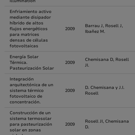
illumination
Enfriamiento activo
mediante disipador
híbrido de altos
Barrau J, Rosell J,
flujos energéticos
2009
Ibañez M.
para matrices
densas de células
fotovoltaicas
Energía Solar
Chemisana D, Rosell
Térmica.
2009
JI.
Pasteurización Solar
Integración
arquitectónica de un
D. Chemisana y J.I.
sistema térmico
2009
Rosell
fotovoltaico de
concentración.
Construcción de un
sistema termosolar
Rosell JI, Chemisana
para pasteurización
2009
D.
solar en zonas