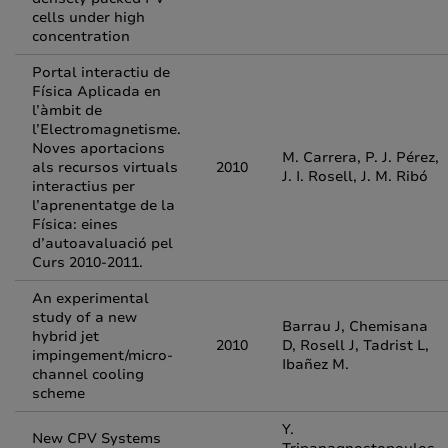
cells under high
concentration
Portal interactiu de
Física Aplicada en
l’àmbit de
l’Electromagnetisme.
Noves aportacions
M. Carrera, P. J. Pérez,
als recursos virtuals
2010
J. I. Rosell, J. M. Ribó
interactius per
l’aprenentatge de la
Física: eines
d’autoavaluació pel
Curs 2010-2011.
An experimental
study of a new
Barrau J, Chemisana
hybrid jet
2010
D, Rosell J, Tadrist L,
impingement/micro-
Ibañez M.
channel cooling
scheme
Y.
New CPV Systems