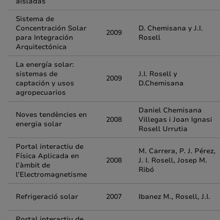
aisladas
Sistema de
Concentración Solar
D. Chemisana y J.I.
2009
para Integración
Rosell
Arquitectónica
La energía solar:
sistemas de
J.I. Rosell y
2009
captación y usos
D.Chemisana
agropecuarios
Daniel Chemisana
Noves tendències en
2008
Villegas i Joan Ignasi
energia solar
Rosell Urrutia
Portal interactiu de
M. Carrera, P. J. Pérez,
Física Aplicada en
2008
J. I. Rosell, Josep M.
l’àmbit de
Ribó
l’Electromagnetisme
Refrigeració solar
2007
Ibanez M., Rosell, J.I.
Portal interactiu de