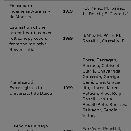
Física para
P.J. Pérez; M. Ibáñez;
Ingeniería Agraria y
1999
J.I. Rosell; F. Castellví
de Montes
Estimation of the
latent heat flux over
Ibáñez M, Pérez PJ,
full canopy covers
1999
Rosell JI, Castellví F.
from the radiative
Bowen ratio
Porta, Barragan,
Barroso, Cabiscol,
Clarià, Chavarriga,
Galcerán, Garriga,
Planificació
Gené, Giné, Gràcia,
Estratègica a la
1999
Illa, Llorca, Miret,
Universitat de Lleida
Palacín, Ribó, Roig,
Rosell-Urrutia,
Rosell-Polo, Ruestes,
Salvador, Sendin,
Villar,
Diseño de un riego
Farrús H, Rosell JI,