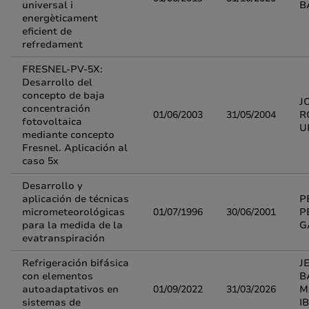
universal i
B
energèticament
eficient de
refredament
FRESNEL-PV-5X:
Desarrollo del
concepto de baja
J
concentración
01/06/2003
31/05/2004
R
fotovoltaica
U
mediante concepto
Fresnel. Aplicación al
caso 5x
Desarrollo y
aplicación de técnicas
P
micrometeorológicas
01/07/1996
30/06/2001
P
para la medida de la
G
evatranspiración
Refrigeración bifásica
J
con elementos
B
autoadaptativos en
01/09/2022
31/03/2026
M
sistemas de
I