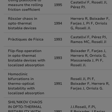
Using plasticine to
Castellví F, Rosell JI,
measure the rolling
1995
Pérez PJ.
friction coefficient
Rössler chaos in
Herrero R, Boixader F,
opto-thermal
1994
Farjas J, Pi F, Orriols
bistable devices
G, Rosell JI.
Castellví F, Pérez PJ,
Pràctiques de Física
1993
Ramos MC, Rosell JI
Flip-flop operation
Boixader F, Farjas J,
in opto-thermal
Herrero R, Orriols G,
1993
bistable devices with
Massaneda J, Pi F,
localized absorption
Rosell JI.
Homoclinic
bifurcations in
Rosell JI, Pi F,
thermo-optical
1991
Boixader F, Herrero R,
bistability with
Farjas J, Orriols G.
localized absorption
SHIL'NIKOV CHAOS
IN OPTO-THERMAL
J.I.Rosell, F.Pi,
BISTABILITY WITH
1991
F.Boixader, J.Farjas,