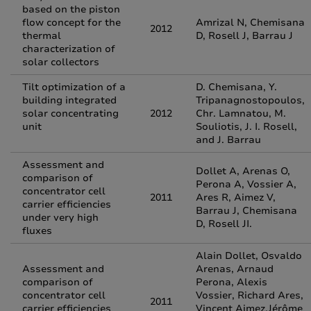
based on the piston
flow concept for the
Amrizal N, Chemisana
2012
thermal
D, Rosell J, Barrau J
characterization of
solar collectors
Tilt optimization of a
D. Chemisana, Y.
building integrated
Tripanagnostopoulos,
solar concentrating
2012
Chr. Lamnatou, M.
unit
Souliotis, J. I. Rosell,
and J. Barrau
Assessment and
Dollet A, Arenas O,
comparison of
Perona A, Vossier A,
concentrator cell
2011
Ares R, Aimez V,
carrier efficiencies
Barrau J, Chemisana
under very high
D, Rosell JI.
fluxes
Alain Dollet, Osvaldo
Assessment and
Arenas, Arnaud
comparison of
Perona, Alexis
concentrator cell
Vossier, Richard Ares,
2011
carrier efficiencies
Vincent Aimez,Jérôme