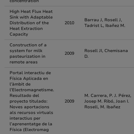
concentration
High Heat Flux Heat
Sink with Adaptable
Barrau J, Rosell J,
Distribution of the
2010
Tadrist L, Ibañez M.
Heat Extraction
Capacity
Construction of a
system for milk
Rosell JI, Chemisana
2009
pasteurization in
D.
remote areas
Portal interactiu de
Física Aplicada en
l’àmbit de
l’Electromagnetisme.
Resultado del
M. Carrera, P. J. Pérez,
proyecto titulado:
2009
Josep M. Ribó, Joan I.
Noves aportacions
Rosell, M. Ibañez
als recursos virtuals
interactius per
l’aprenentatge de la
Física (Electromag