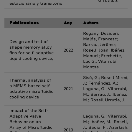
Urrutia, J.I
estacionario y transitorio
Publicacions
Any
Autors
Regany, Desideri;
Majós, Francesc;
Design and test of
Barrau, Jérôme;
shape memory alloy
2022
Rosell, Joan; Ibáñez,
fins for self-adaptive
Manuel; Fréchette,
liquid cooling device,
Luc G.; Vilarrubí,
Montse
Sisó, G.; Rosell Mirmi,
Thermal analysis of
J.; Fernández, Á.;
a MEMS-based self-
2021
Laguna, G.; Vilarrubi,
adaptive microfluidic
M.; Barrau, J.; Ibañez,
cooling device
M.; Rosell Urrutia, J.
Impact of the Self-
Adaptive Valve
Laguna, G.; Vilarrubí,
Behavior on an
M.; Ibañez, M.; Rosell,
Array of Microfluidic
J.; Badia, F.; Azarkish,
2019