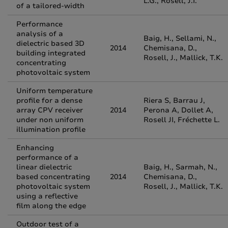
L.G., Rosell, J.I.
of a tailored-width
Performance
analysis of a
Baig, H., Sellami, N.,
dielectric based 3D
2014
Chemisana, D.,
building integrated
Rosell, J., Mallick, T.K.
concentrating
photovoltaic system
Uniform temperature
profile for a dense
Riera S, Barrau J,
array CPV receiver
2014
Perona A, Dollet A,
under non uniform
Rosell JI, Fréchette L.
illumination profile
Enhancing
performance of a
linear dielectric
Baig, H., Sarmah, N.,
based concentrating
2014
Chemisana, D.,
photovoltaic system
Rosell, J., Mallick, T.K.
using a reflective
film along the edge
Outdoor test of a