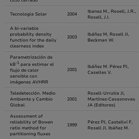
ciclo cerrado
Ibanez M., Rosell, J.R.,
Tecnologia Solar
2004
Rosell, J.I.
A bi-variable
probability density
Ibáñez M, Rosell JI,
2003
function for the daily
Beckman W.
clearness index
Parametrización de
-1
kB
para estimar el
Ibáñez M. Pérez PJ,
2001
flujo de calor
Caselles V.
sensible con
imágenes AVHRR
Teledetección. Medio
Rosell-Urrutia JI,
Ambiente y Cambio
2001
Martínez-Casasnovas
Global
JA (Editores)
Assessment of
reliability of Bowen
Pérez PJ, Castellví F,
1999
ratio method for
Rosell JI, Ibáñez M.
partitioning fluxes