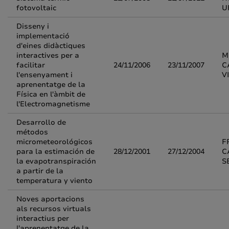
fotovoltaic
U
Disseny i
implementació
d'eines didàctiques
interactives per a
M
facilitar
24/11/2006
23/11/2007
C
l'ensenyament i
V
aprenentatge de la
Física en l'àmbit de
l'Electromagnetisme
Desarrollo de
métodos
micrometeorológicos
F
para la estimación de
28/12/2001
27/12/2004
C
la evapotranspiración
S
a partir de la
temperatura y viento
Noves aportacions
als recursos virtuals
interactius per
l'aprenentatge de la