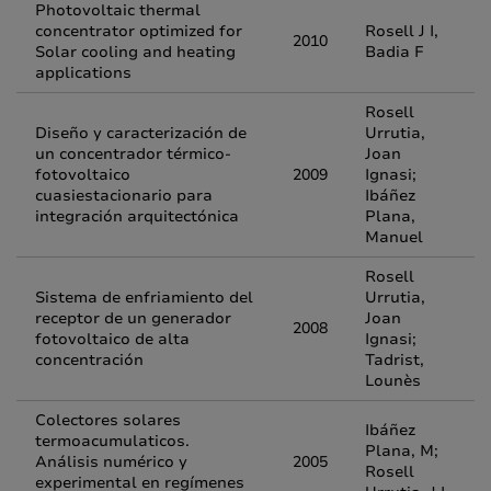
Photovoltaic thermal
concentrator optimized for
Rosell J I,
2010
Solar cooling and heating
Badia F
applications
Rosell
Diseño y caracterización de
Urrutia,
un concentrador térmico-
Joan
fotovoltaico
2009
Ignasi;
cuasiestacionario para
Ibáñez
integración arquitectónica
Plana,
Manuel
Rosell
Sistema de enfriamiento del
Urrutia,
receptor de un generador
Joan
2008
fotovoltaico de alta
Ignasi;
concentración
Tadrist,
Lounès
Colectores solares
Ibáñez
termoacumulaticos.
Plana, M;
Análisis numérico y
2005
Rosell
experimental en regímenes