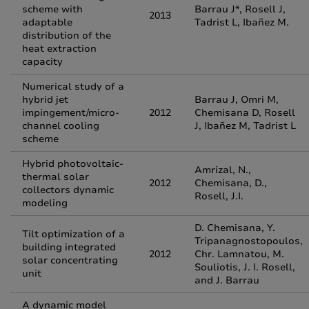
scheme with
Barrau J*, Rosell J,
2013
adaptable
Tadrist L, Ibañez M.
distribution of the
heat extraction
capacity
Numerical study of a
hybrid jet
Barrau J, Omri M,
impingement/micro-
2012
Chemisana D, Rosell
channel cooling
J, Ibañez M, Tadrist L
scheme
Hybrid photovoltaic-
Amrizal, N.,
thermal solar
2012
Chemisana, D.,
collectors dynamic
Rosell, J.I.
modeling
D. Chemisana, Y.
Tilt optimization of a
Tripanagnostopoulos,
building integrated
2012
Chr. Lamnatou, M.
solar concentrating
Souliotis, J. I. Rosell,
unit
and J. Barrau
A dynamic model