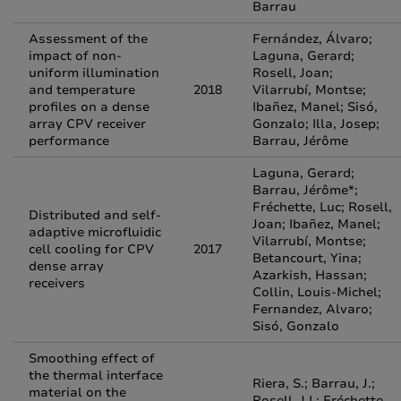
Barrau
Assessment of the
Fernández, Álvaro;
impact of non-
Laguna, Gerard;
uniform illumination
Rosell, Joan;
and temperature
2018
Vilarrubí, Montse;
profiles on a dense
Ibañez, Manel; Sisó,
array CPV receiver
Gonzalo; Illa, Josep;
performance
Barrau, Jérôme
Laguna, Gerard;
Barrau, Jérôme*;
Fréchette, Luc; Rosell,
Distributed and self-
Joan; Ibañez, Manel;
adaptive microfluidic
Vilarrubí, Montse;
cell cooling for CPV
2017
Betancourt, Yina;
dense array
Azarkish, Hassan;
receivers
Collin, Louis-Michel;
Fernandez, Alvaro;
Sisó, Gonzalo
Smoothing effect of
the thermal interface
Riera, S.; Barrau, J.;
material on the
Rosell, J.I.; Fréchette,