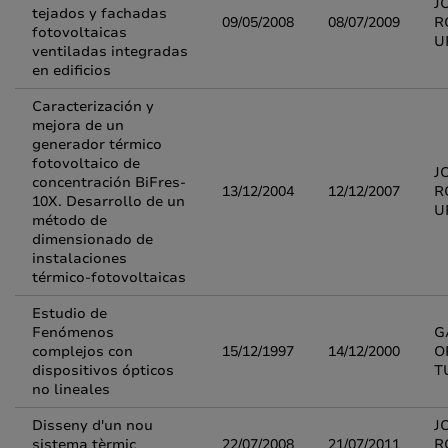
J
tejados y fachadas
09/05/2008
08/07/2009
R
fotovoltaicas
U
ventiladas integradas
en edificios
Caracterización y
mejora de un
generador térmico
fotovoltaico de
J
concentración BiFres-
13/12/2004
12/12/2007
R
10X. Desarrollo de un
U
método de
dimensionado de
instalaciones
térmico-fotovoltaicas
Estudio de
Fenómenos
G
complejos con
15/12/1997
14/12/2000
O
dispositivos ópticos
T
no lineales
Disseny d'un nou
J
sistema tèrmic
22/07/2008
21/07/2011
R