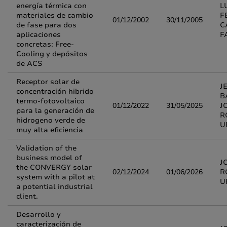
energía térmica con
L
materiales de cambio
F
01/12/2002
30/11/2005
de fase para dos
C
aplicaciones
F
concretas: Free-
Cooling y depósitos
de ACS
Receptor solar de
J
concentración hibrido
B
termo-fotovoltaico
01/12/2022
31/05/2025
J
para la generación de
R
hidrogeno verde de
U
muy alta eficiencia
Validation of the
business model of
J
the CONVERGY solar
02/12/2024
01/06/2026
R
system with a pilot at
U
a potential industrial
client.
Desarrollo y
caracterización de