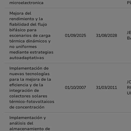
microelectronica
P
Mejora del
rendimiento y la
fiabilidad del flujo
bifásico para
J
escenarios de carga
01/09/2025
31/08/2028
B
térmica dinámicos y
no uniformes
mediante estrategias
autoadaptativas
Implementación de
nuevas tecnologías
para la mejora de la
J
eficiencia y de la
01/10/2007
31/03/2011
R
integración de
U
colectores solares
térmico-fotovoltaicos
de concentración
Implementación y
análisis del
almacenamiento de