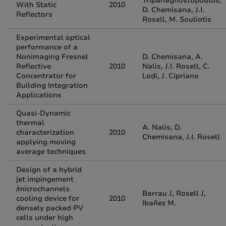
Tripanagnostopoulos,
With Static
2010
D. Chemisana, J.I.
Reflectors
Rosell, M. Souliotis
Experimental optical
performance of a
Nonimaging Fresnel
D. Chemisana, A.
Reflective
2010
Nalis, J.I. Rosell, C.
Concentrator for
Lodi, J. Cipriano
Building Integration
Applications
Quasi-Dynamic
thermal
A. Nalis, D.
characterization
2010
Chemisana, J.I. Rosell
applying moving
average techniques
Design of a hybrid
jet impingement
/microchannels
Barrau J, Rosell J,
cooling device for
2010
Ibañez M.
densely packed PV
cells under high