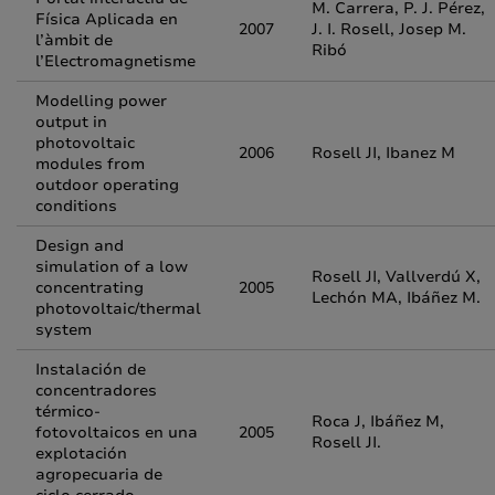
M. Carrera, P. J. Pérez,
Física Aplicada en
2007
J. I. Rosell, Josep M.
l’àmbit de
Ribó
l’Electromagnetisme
Modelling power
output in
photovoltaic
2006
Rosell JI, Ibanez M
modules from
outdoor operating
conditions
Design and
simulation of a low
Rosell JI, Vallverdú X,
concentrating
2005
Lechón MA, Ibáñez M.
photovoltaic/thermal
system
Instalación de
concentradores
térmico-
Roca J, Ibáñez M,
fotovoltaicos en una
2005
Rosell JI.
explotación
agropecuaria de