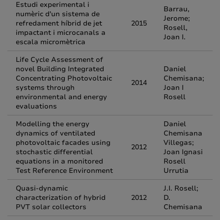
Estudi experimental i
Barrau,
numèric d'un sistema de
Jerome;
refredament híbrid de jet
2015
Rosell,
impactant i microcanals a
Joan I.
escala micromètrica
Life Cycle Assessment of
novel Building Integrated
Daniel
Concentrating Photovoltaic
Chemisana;
2014
systems through
Joan I
environmental and energy
Rosell
evaluations
Modelling the energy
Daniel
dynamics of ventilated
Chemisana
photovoltaic facades using
Villegas;
2012
stochastic differential
Joan Ignasi
equations in a monitored
Rosell
Test Reference Environment
Urrutia
Quasi-dynamic
J.I. Rosell;
characterization of hybrid
2012
D.
PVT solar collectors
Chemisana