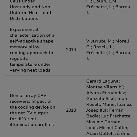
Cells under
H.; Collin, L.M.;
Unsteady and Non-
Fréchette, L.; Barrau,
Uniform Heat Load
J.
Distributions
Experimental
characterization of a
self-adaptive shape
Vilarrubí, M.; Morell,
memory alloy
G.; Rosell, J.;
2019
cooling approach to
Fréchette, L.; Barrau,
regulate
J.
temperature under
varying heat loads
Gerard Laguna;
Montse Vilarrubí;
Alvaro Fernàndez;
Dense array CPV
Gonzalo Sisó; Joan
receivers: Impact of
Rosell; Manel Ibañez;
the cooling device on
2018
Josep Illa; Ferran
the net PV output
Badia; Luc Fréchette;
for different
Maxime Darnon;
illumination profiles
Louis Michel Collin;
Alain Dollet; Jérôme