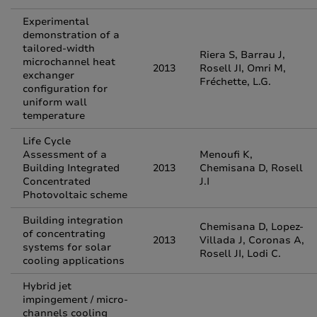
Experimental
demonstration of a
tailored-width
Riera S, Barrau J,
microchannel heat
2013
Rosell JI, Omri M,
exchanger
Fréchette, L.G.
configuration for
uniform wall
temperature
Life Cycle
Assessment of a
Menoufi K,
Building Integrated
2013
Chemisana D, Rosell
Concentrated
J.I
Photovoltaic scheme
Building integration
Chemisana D, Lopez-
of concentrating
2013
Villada J, Coronas A,
systems for solar
Rosell JI, Lodi C.
cooling applications
Hybrid jet
impingement / micro-
channels cooling