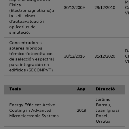
M
Física
30/12/2009
29/12/2010
C
(Electromagnetisme)a
V
la UdL: eines
d'autoavaluació i
aplicatius de
simulació.
Concentradores
solares híbridos
D
térmico-fotovoltaicos
30/12/2016
31/12/2020
C
de selección espectral
V
para integración en
edificios (SECONPVT)
Tesis
Any
Direcció
Jérôme
Energy Efficient Active
Barrau,
Cooling in Advanced
2019
Joan Ignasi
Microelectronic Systems
Rosell
Urrutia