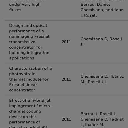
under very high
Barrau, Daniel
fluxes
Chemisana, and Joan
I. Rosell
Design and optical
performance of a
nonimaging Fresnel
Chemisana D, Rosell
transmissive
2011
JI.
concentrator for
building integration
applications
Characterization of a
photovoltaic-
Chemisana D.; Ibáñez
thermal module for
2011
M.; Rosell J.I.
Fresnel linear
concentrator
Effect of a hybrid jet
Impingement / micro-
channel cooling
Barrau J, Rosell J,
device on the
2011
Chemisana D, Tadrist
performance of
L, Ibañez M.
densely packed PV