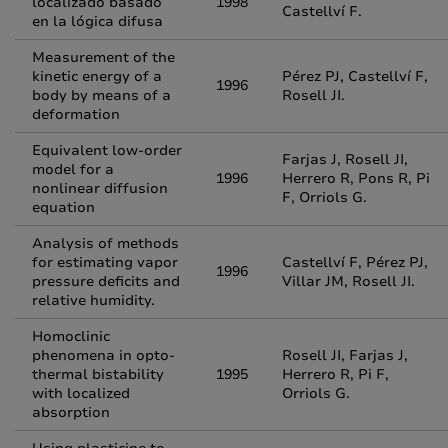
localizado basado
1998
Castellví F.
en la lógica difusa
Measurement of the
kinetic energy of a
Pérez PJ, Castellví F,
1996
body by means of a
Rosell JI.
deformation
Equivalent low-order
Farjas J, Rosell JI,
model for a
1996
Herrero R, Pons R, Pi
nonlinear diffusion
F, Orriols G.
equation
Analysis of methods
for estimating vapor
Castellví F, Pérez PJ,
1996
pressure deficits and
Villar JM, Rosell JI.
relative humidity.
Homoclinic
phenomena in opto-
Rosell JI, Farjas J,
thermal bistability
1995
Herrero R, Pi F,
with localized
Orriols G.
absorption