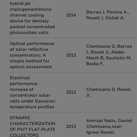
hybrid jet
impingement/micro-
Barrau J, Perona A.,
channel cooling
2014
Rosell J, Dollet A.
device for densely
packed concentrated
photovoltaic cells
Optical performance
Chemisana D, Barrau
of solar reflective
J, Rosell JI, Abdel-
concentrators: A
2013
Mesih B, Souliotis M,
simple method for
Badia F.
optical assessment
Electrical
performance
increase of
Chemisana D, Rosell
2013
concentrator solar
JI.
cells under Gaussian
temperature profiles
DYNAMIC
Amrizal Nalis, Daniel
CHARACTERIZATION
2013
Chemisana,Joan
OF PV/T FLAT-PLATE
Ignasi Rosell
COLLECTORS