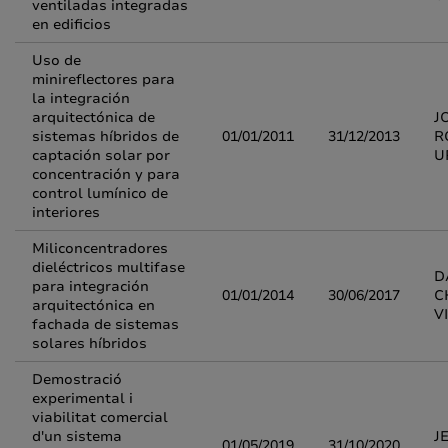
ventiladas integradas
en edificios
Uso de
minireflectores para
la integración
arquitectónica de
J
sistemas híbridos de
01/01/2011
31/12/2013
R
captación solar por
U
concentración y para
control lumínico de
interiores
Miliconcentradores
dieléctricos multifase
D
para integración
01/01/2014
30/06/2017
C
arquitectónica en
V
fachada de sistemas
solares híbridos
Demostració
experimental i
viabilitat comercial
d'un sistema
J
01/05/2019
31/10/2020