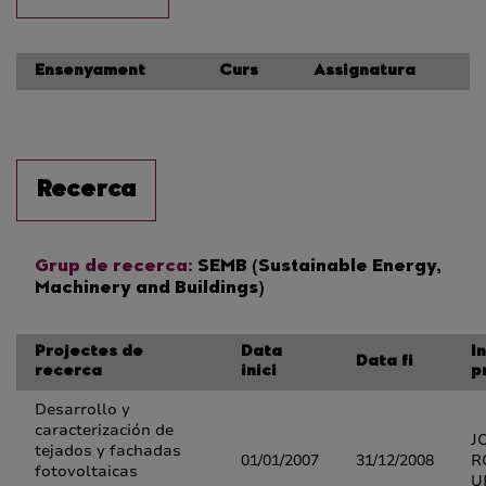
Ensenyament
Curs
Assignatura
Recerca
Grup de recerca:
SEMB (Sustainable Energy,
Machinery and Buildings)
Projectes de
Data
I
Data fi
recerca
inici
p
Desarrollo y
caracterización de
J
tejados y fachadas
01/01/2007
31/12/2008
R
fotovoltaicas
U