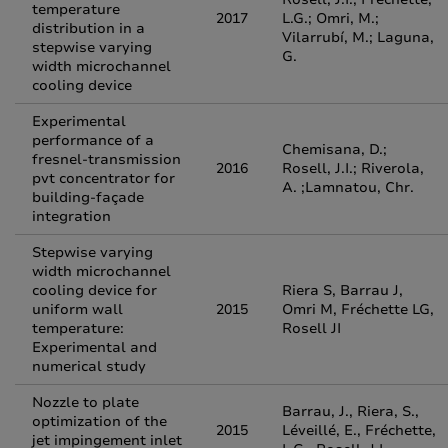
temperature
2017
L.G.; Omri, M.;
distribution in a
Vilarrubí, M.; Laguna,
stepwise varying
G.
width microchannel
cooling device
Experimental
performance of a
Chemisana, D.;
fresnel-transmission
2016
Rosell, J.I.; Riverola,
pvt concentrator for
A. ;Lamnatou, Chr.
building-façade
integration
Stepwise varying
width microchannel
cooling device for
Riera S, Barrau J,
uniform wall
2015
Omri M, Fréchette LG,
temperature:
Rosell JI
Experimental and
numerical study
Nozzle to plate
Barrau, J., Riera, S.,
optimization of the
2015
Léveillé, E., Fréchette,
jet impingement inlet